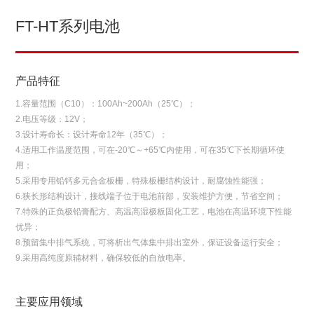
FT-HT系列电池
产品特征
1.容量范围（C10）：100Ah~200Ah（25℃）；
2.电压等级：12V；
3.设计寿命长：设计寿命12年（35℃）；
4.适用工作温度范围，可在-20℃～+65℃内使用，可在35℃下长期循环使
用；
5.采用专用铅钙多元合金板栅，特殊板栅结构设计，耐腐蚀性能强；
6.狭长形结构设计，接线端子位于电池前部，安装维护方便，节省空间；
7.特殊的正负极铅膏配方、高温高湿极板固化工艺，电池在高温环境下性能
优异；
8.预留集中排气系统，可将析出气体集中排出室外，保证设备运行安全；
9.采用高纯度原辅材料，确保较低的自放电率。
主要应用领域