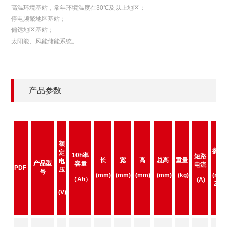
高温环境基站，常年环境温度在30℃及以上地区；
停电频繁地区基站；
偏远地区基站；
太阳能、风能储能系统。
产品参数
额
参考
定
10h率
短路
阻
长
宽
高
总高
重量
电
产品型
容量
电流
PDF
压
号
(mm)
(mm)
(mm)
(mm)
(kg)
(mΩ
（Ah）
(A)
25℃
(V)