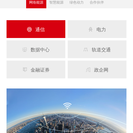
网络能源
智慧能源
绿色动力
合作伙伴
通信
电力


数据中心
轨道交通


金融证券
政企网

