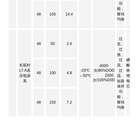
功
能，
被动
48
100
14.4
均衡
过
48
50
2.4
充、
过
放、
过
磷
长延时
流、
酸
4000
LT-A高
-20℃
次/80%DOD
过
铁
48
100
4.8
2000
压电源
～50℃
温、
锂
次/100%D0D
系
短路
电
保持
芯
功
能，
被动
48
150
7.2
均衡