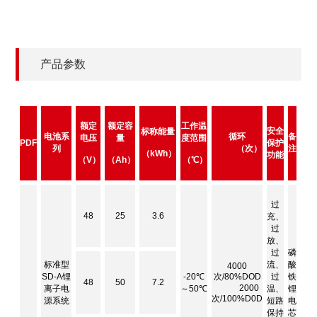
产品参数
额定
额定容
工作温
安全
标称能量
电池系
循环
备
电压
量
度范围
PDF
保护
列
（次）
注
（kWh）
功能
（V）
（Ah）
（℃）
过
48
25
3.6
充、
过
放、
过
磷
标准型
流、
酸
4000
SD-A锂
-20℃
次/80%DOD
过
铁
48
50
7.2
2000
离子电
～50℃
温、
锂
次/100%D0D
源系统
短路
电
保持
芯